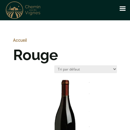
Accueil
> Produits identifiés “Rouge”
Rouge
167 résultats affichés