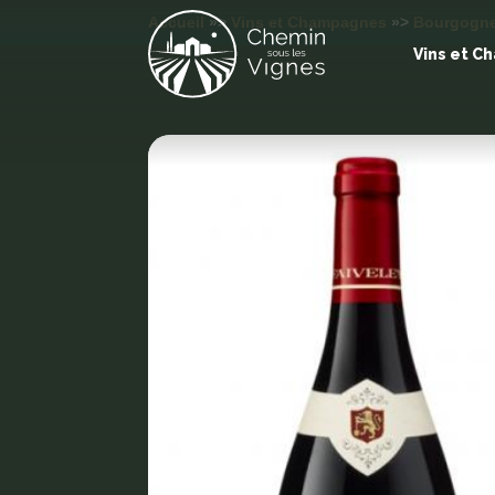
Accueil
»>
Vins et Champagnes
»>
Bourgogn
Vins et 