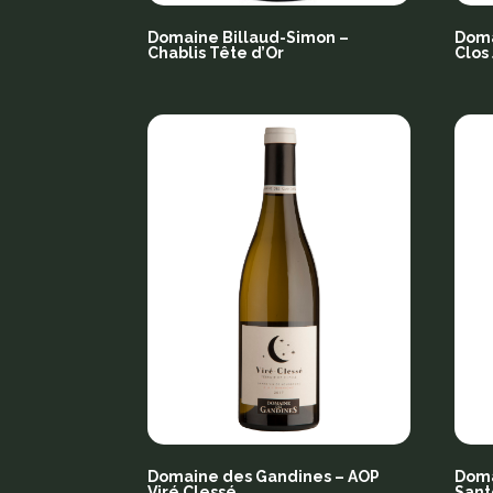
Domaine Billaud-Simon –
Doma
Chablis Tête d’Or
Clos
Domaine des Gandines – AOP
Doma
Viré Clessé
Sant