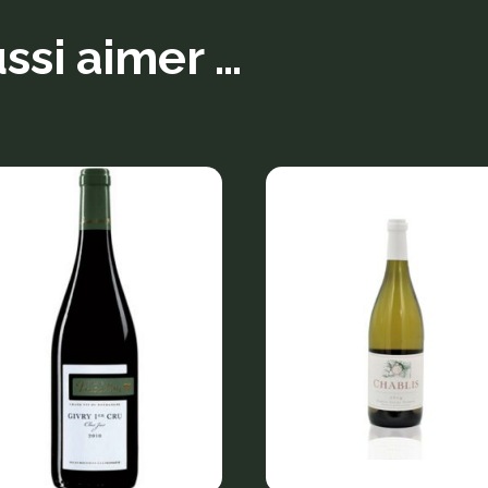
ssi aimer …