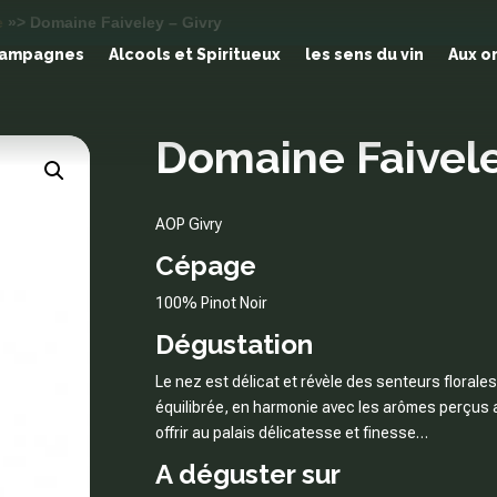
e
»> Domaine Faiveley – Givry
Champagnes
Alcools et Spiritueux
les sens du vin
Aux o
Domaine Faivele
AOP Givry
Cépage
100% Pinot Noir
Dégustation
Le nez est délicat et révèle des senteurs florales
équilibrée, en harmonie avec les arômes perçus au
offrir au palais délicatesse et finesse…
A déguster sur