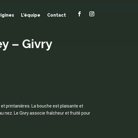
rigines
L’équipe
Contact
y – Givry
 et printanières. La bouche est plaisante et
 nez. Le Givry associe fraîcheur et fruité pour