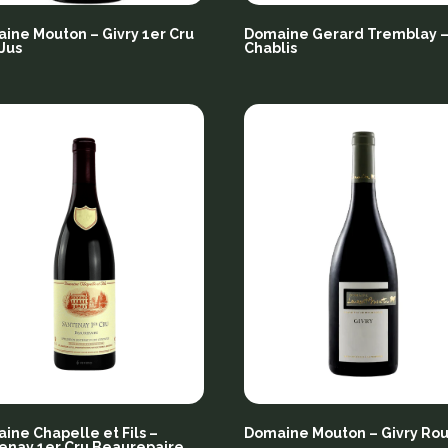
ine Mouton – Givry 1er Cru
Domaine Gerard Tremblay 
 Jus
Chablis
ine Chapelle et Fils –
Domaine Mouton – Givry Ro
enay 1er Cru Beaurepaire