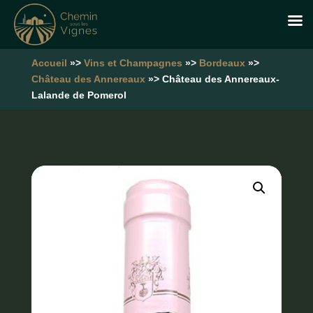
Accueil
»>
Vins et Champagnes
»>
Bordeaux
»>
Château des Annereaux
»> Château des Annereaux-
Lalande de Pomerol