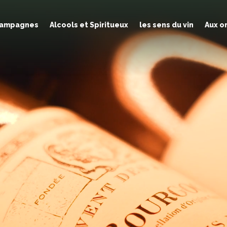
Champagnes
Alcools et Spiritueux
les sens du vin
Aux o