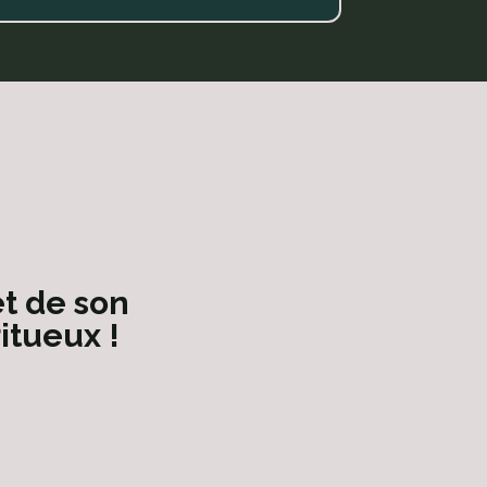
l. De bons
 à rhum