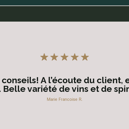
te préféré. Un excellent accuei
ls, de belles découvertes. Cave
sympathique…
Laurence R.