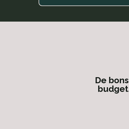
Mon cavis
consei