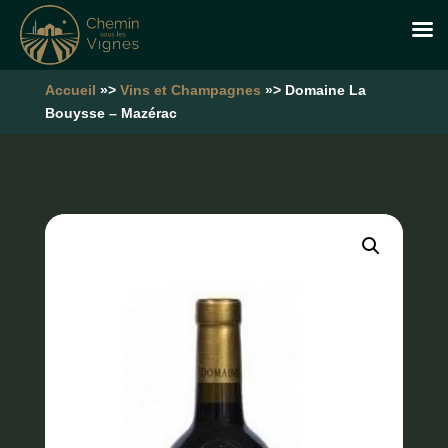
Accueil
»>
Vins et Champagnes
»> Domaine La
Bouysse – Mazérac