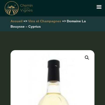
Accueil
»>
Vins et Champagnes
»> Domaine La
Bouysse – Cyprius