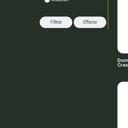
Filtrer
Effacer
Dom
Cra