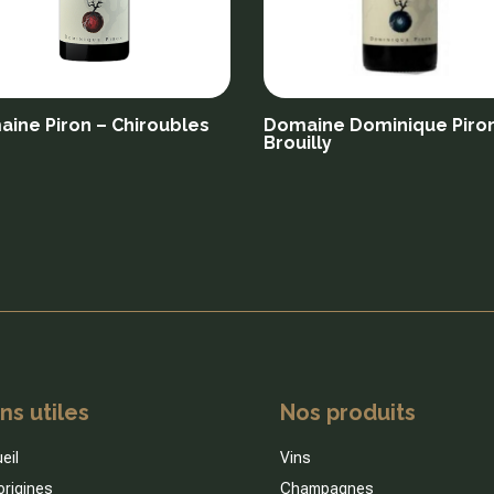
ine Piron – Chiroubles
Domaine Dominique Piron
Brouilly
ns utiles
Nos produits
eil
Vins
origines
Champagnes