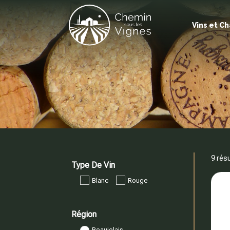
Vins et 
9 rés
Type De Vin
Blanc
Rouge
Région
Beaujolais