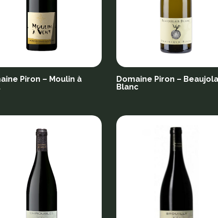
ine Piron – Moulin à
Domaine Piron – Beaujola
t
Blanc