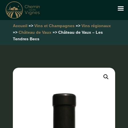
Accueil
»>
Vins et Champagnes
»>
Vins régionaux
»>
Château de Vaux
»> Château de Vaux – Les
Tendres Becs