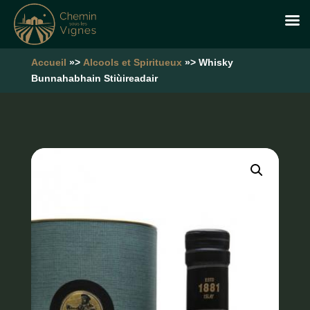
Accueil
»>
Alcools et Spiritueux
»> Whisky
Bunnahabhain Stiùireadair