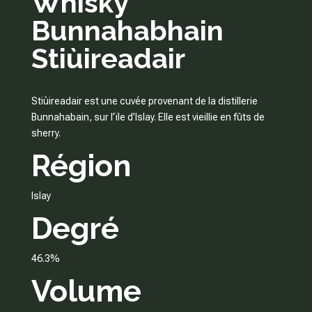
Whisky
Bunnahabhain
Stiùireadair
Stiùireadair est une cuvée provenant de la distillerie
Bunnahabain, sur l’ïle d’Islay. Elle est vieillie en fûts de
sherry.
Région
Islay
Degré
46.3%
Volume