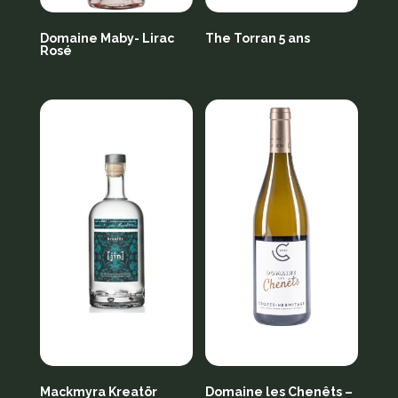
Domaine Maby- Lirac
The Torran 5 ans
Rosé
Mackmyra Kreatör
Domaine les Chenêts –