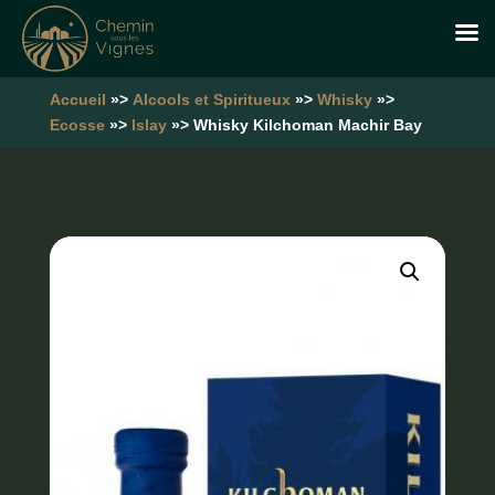
Accueil
»>
Alcools et Spiritueux
»>
Whisky
»>
Ecosse
»>
Islay
»> Whisky Kilchoman Machir Bay