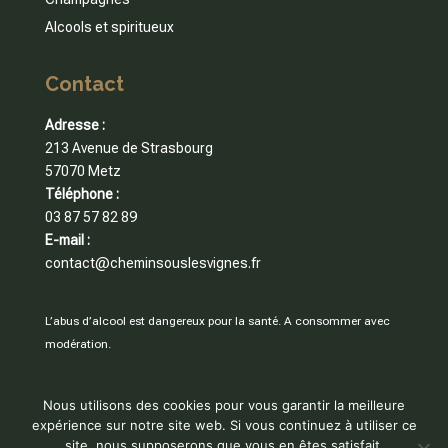
Alcools et spiritueux
Contact
Adresse :
213 Avenue de Strasbourg
57070 Metz
Téléphone :
03 87 57 82 89
E-mail :
contact@cheminsouslesvignes.fr
L’abus d’alcool est dangereux pour la santé. A consommer avec
modération.
Nous utilisons des cookies pour vous garantir la meilleure
expérience sur notre site web. Si vous continuez à utiliser ce
© Une réalisation de
Pierre Close
|
Mentions légales
|
site, nous supposerons que vous en êtes satisfait.