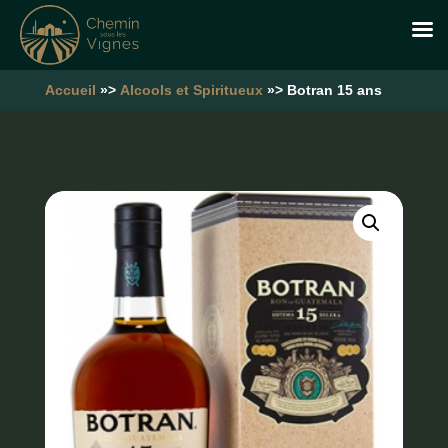
Accueil
»>
Alcools et Spiritueux
»> Botran 15 ans