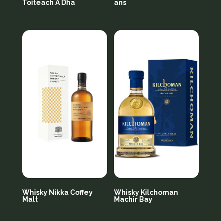
Toiteach A Dha
ans
Whisky Nikka Coffey
Whisky Kilchoman
Malt
Machir Bay