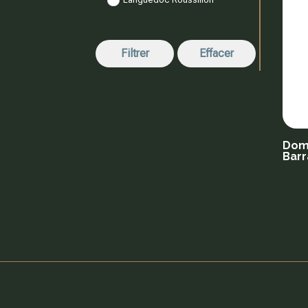
Filtrer
Effacer
Doma
Barr