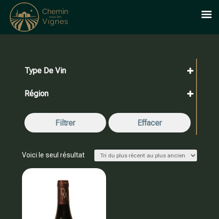
Type De Vin
Bio
Rouge
Région
Languedoc Roussillon
Filtrer
Effacer
Voici le seul résultat