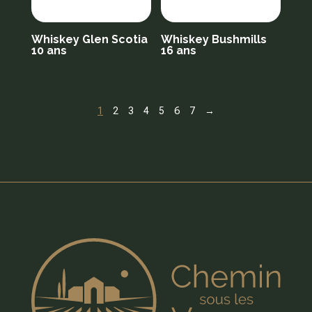
Whiskey Glen Scotia
Whiskey Bushmills
10 ans
16 ans
1
2
3
4
5
6
7
→