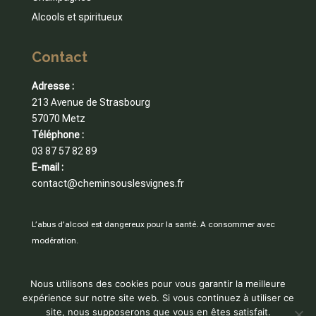
Alcools et spiritueux
Contact
Adresse :
213 Avenue de Strasbourg
57070 Metz
Téléphone :
03 87 57 82 89
E-mail :
contact@cheminsouslesvignes.fr
L’abus d’alcool est dangereux pour la santé. A consommer avec
modération.
Nous utilisons des cookies pour vous garantir la meilleure
expérience sur notre site web. Si vous continuez à utiliser ce
© Une réalisation de
Pierre Close
|
Mentions légales
|
site, nous supposerons que vous en êtes satisfait.
Politique de confidentialité
| Crédit vidéo :
Rabah Houali
|