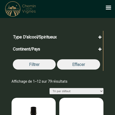
Type D'alcool/spiritueux
Whisky
Continent/Pays
Ecosse
Etats-Unis (Whisky)
France (Whisky)
Irlande (Whisky)
Filtrer
Effacer
Japon
Affichage de 1–12 sur 79 résultats