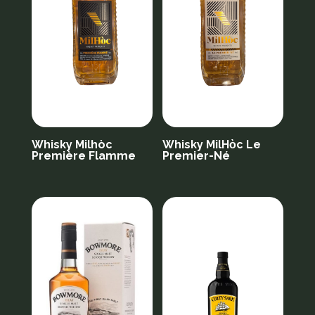
Whisky Milhòc
Whisky MilHὸc Le
Première Flamme
Premier-Né